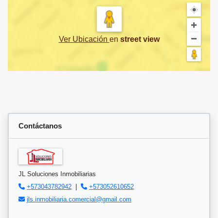
Ver Ubicación
en
street view
Contáctanos
JL Soluciones Inmobiliarias
+573043782942
|
+573052610652
jls.inmobiliaria.comercial@gmail.com