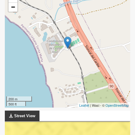
−
200 m
500 ft
Leaflet
| Wasi - ©
OpenStreetMap
Street View