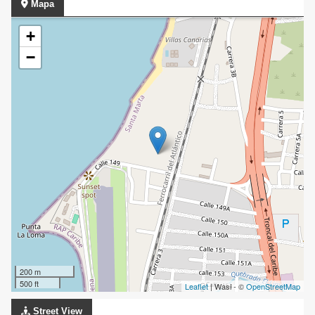
Mapa
+
−
200 m
500 ft
Leaflet
| Wasi - ©
OpenStreetMap
Street View