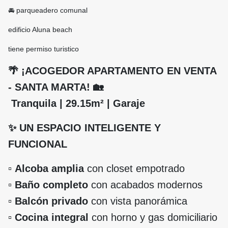
🚘 parqueadero comunal
edificio Aluna beach
tiene permiso turistico
🌴 ¡ACOGEDOR APARTAMENTO EN VENTA
- SANTA MARTA! 🏡
Tranquila | 29.15m² | Garaje
✨ UN ESPACIO INTELIGENTE Y
FUNCIONAL
▫️
Alcoba amplia
con closet empotrado
▫️
Baño completo
con acabados modernos
▫️
Balcón privado
con vista panorámica
▫️
Cocina integral
con horno y gas domiciliario