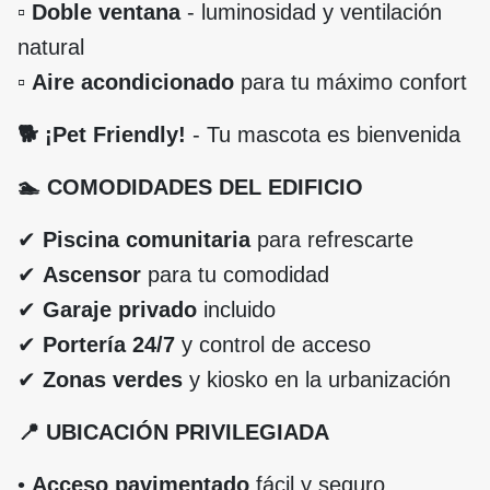
▫️
Doble ventana
- luminosidad y ventilación
natural
▫️
Aire acondicionado
para tu máximo confort
🐕 ¡Pet Friendly!
- Tu mascota es bienvenida
🏊 COMODIDADES DEL EDIFICIO
✔
Piscina comunitaria
para refrescarte
✔
Ascensor
para tu comodidad
✔
Garaje privado
incluido
✔
Portería 24/7
y control de acceso
✔
Zonas verdes
y kiosko en la urbanización
📍 UBICACIÓN PRIVILEGIADA
•
Acceso pavimentado
fácil y seguro