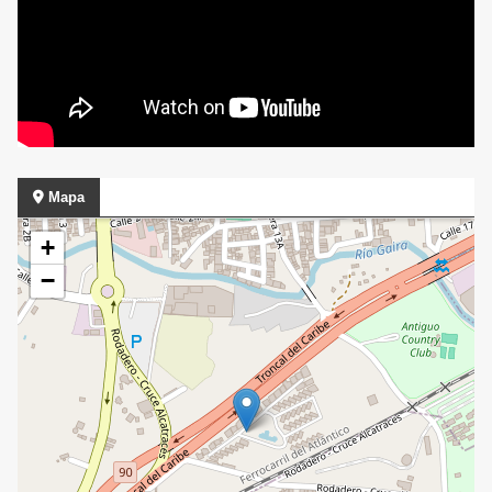
Mapa
+
−