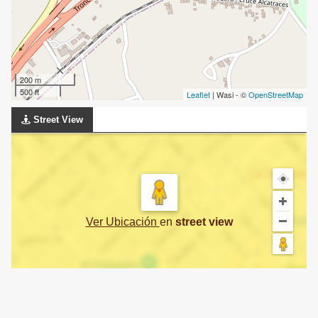
200 m
500 ft
Leaflet
| Wasi - ©
OpenStreetMap
Street View
Ver Ubicación
en
street view