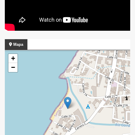
Mapa
+
−