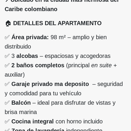
Caribe colombiano
🏠
DETALLES DEL APARTAMENTO
✅
Área privada:
98 m² – amplio y bien
distribuido
✅ 3
alcobas
– espaciosas y acogedoras
✅
2 baños completos
(principal
en suite
+
auxiliar)
✅
Garaje privado ma deposito
– seguridad
y comodidad para tu vehículo
✅
Balcón
– ideal para disfrutar de vistas y
brisa marina
✅
Cocina integral
con horno incluido
✅
Zona de lavandería
independiente