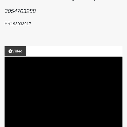
3054703288
FR
193933917
Video