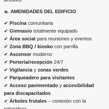
🏊
AMENIDADES DEL EDIFICIO
✔
Piscina
comunitaria
✔
Gimnasio
totalmente equipado
✔
Área social
para reuniones y eventos
✔
Zona BBQ / kiosko
con parrilla
✔
Ascensor
moderno
✔
Portería/recepción
24/7
✔
Vigilancia
y
zonas verdes
✔
Parqueadero para visitantes
✔
Acceso pavimentado
y
accesibilidad
para discapacitados
✔
Árboles frutales
– conexión con la
naturaleza