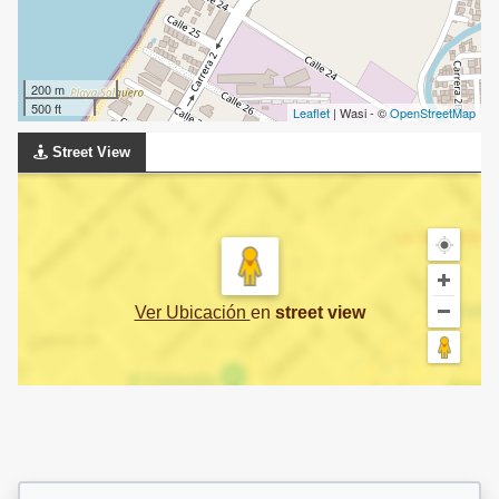
200 m
500 ft
Leaflet
| Wasi - ©
OpenStreetMap
Street View
Ver Ubicación
en
street view