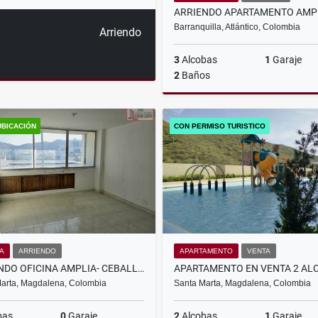
Barranquilla, Atlántico, Colombia
Arriendo
3
Alcobas
1
Garaje
2
Baños
A
UBICACIÓN
CON PERMISO TURISTICO
$1.950.000
NA
ARRIENDO
APARTAMENTO
VENTA
ARRIENDO OFICINA AMPLIA- CEBALLOS
arta, Magdalena, Colombia
Santa Marta, Magdalena, Colombia
bas
0
Garaje
2
Alcobas
1
Garaje