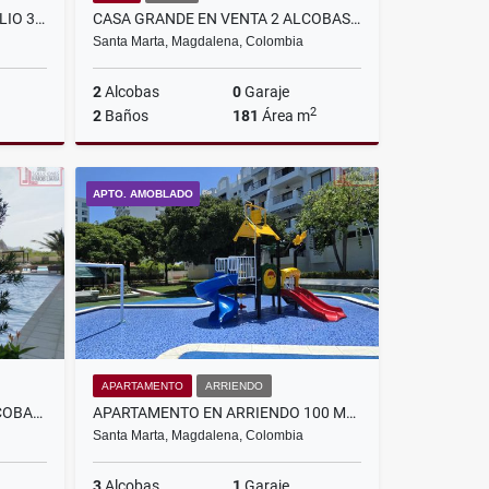
ARRIENDO APARTAMENTO AMPLIO 3 ALCOBAS BARRANQUILLA
CASA GRANDE EN VENTA 2 ALCOBAS - PALOMINO
Santa Marta, Magdalena, Colombia
2
Alcobas
0
Garaje
2
2
Baños
181
Área m
rriendo
Venta
APTO. AMOBLADO
$530.000.000
APARTAMENTO
ARRIENDO
APARTAMENTO EN VENTA 2 ALCOBAS DELVENTTO -POZOS COLORADOS
APARTAMENTO EN ARRIENDO 100 MTS 3 ALCOBAS BALCONES COSTA AZUL
Santa Marta, Magdalena, Colombia
3
Alcobas
1
Garaje