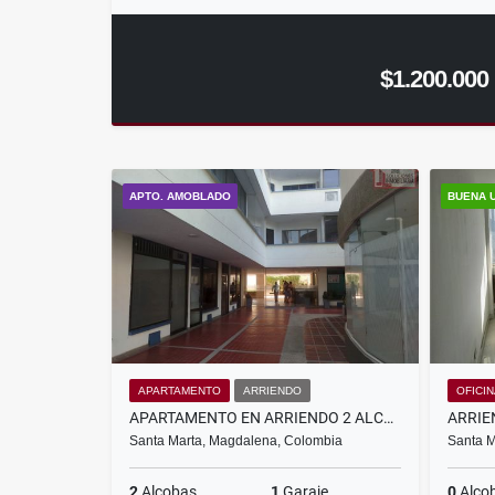
$1.200.000
APTO. AMOBLADO
BUENA 
APARTAMENTO
ARRIENDO
OFICI
APARTAMENTO EN ARRIENDO 2 ALCOBAS AMOBLADO - RODADERO
Santa Marta, Magdalena, Colombia
Santa M
2
Alcobas
1
Garaje
0
Alco