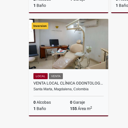
1
Baño
1
Bañ
Arriendo
Inversion
$1.900.000
LOCAL
VENTA
VENTA LOCAL CLÍNICA ODONTOLOGÍCA SANTA MARTA EN BAVARIA
Santa Marta, Magdalena, Colombia
0
Alcobas
0
Garaje
2
1
Baño
155
Área m
Venta