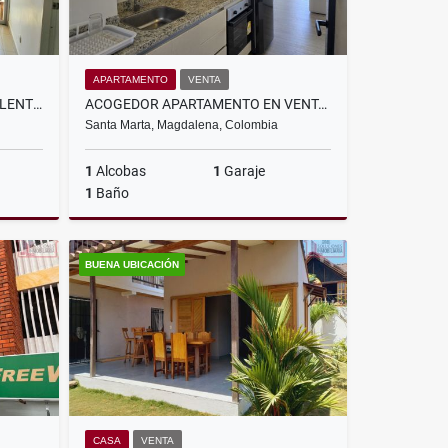
APARTAMENTO
VENTA
APARTAMENTO EN VENTA EXCELENTE OPORTUNIDAD- PERMISO TURÍSTICO
ACOGEDOR APARTAMENTO EN VENTA 1 ALCOBA - ALUNA BEACH
Santa Marta, Magdalena, Colombia
1
Alcobas
1
Garaje
1
Baño
Venta
Venta
BUENA UBICACIÓN
$450.000.000
CASA
VENTA