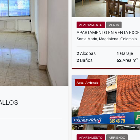
APARTAMENTO
VENTA
Santa Marta, Magdalena, Colombia
2
Alcobas
1
Garaje
2
2
Baños
62
Área m
Apto. Arriendo
$450.000.000
ALLOS
APARTAMENTO
ARRIENDO