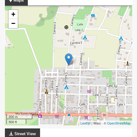
Mapa
+
−
200 m
500 ft
Leaflet
| Wasi - ©
OpenStreetMap
Street View