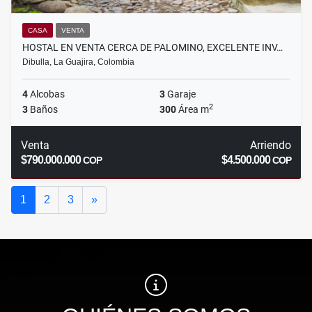
CASA
VENTA
HOSTAL EN VENTA CERCA DE PALOMINO, EXCELENTE INV…
Dibulla, La Guajira, Colombia
4
Alcobas
3
Garaje
2
3
Baños
300
Área m
Venta
Arriendo
$790.000.000
$4.500.000
COP
COP
Siguiente
1
2
3
»