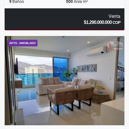
2
9
Baños
500
Área m
Venta
$1.290.000.000
COP
APTO. AMOBLADO