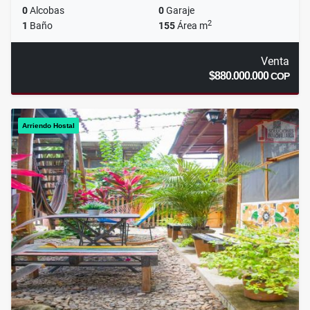
0
Alcobas
0
Garaje
2
1
Baño
155
Área m
Venta
$880.000.000
COP
Arriendo Hostal