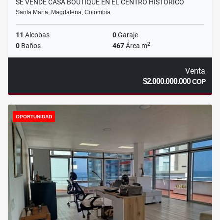
SE VENDE CASA BOUTIQUE EN EL CENTRO HISTÓRICO
Santa Marta, Magdalena, Colombia
11
Alcobas
0
Garaje
2
0
Baños
467
Área m
Venta
$2.000.000.000
COP
OPORTUNIDAD