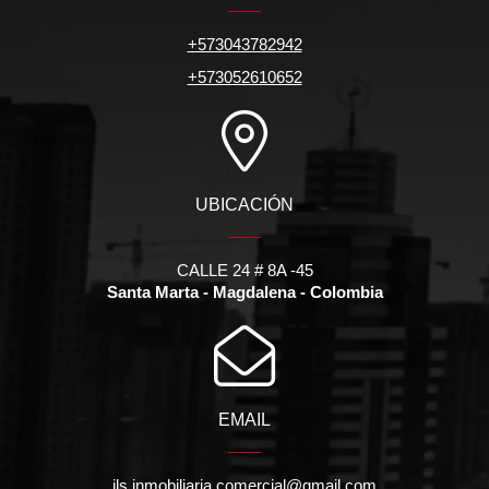
+573043782942
+573052610652
UBICACIÓN
CALLE 24 # 8A -45
Santa Marta - Magdalena - Colombia
EMAIL
jls.inmobiliaria.comercial@gmail.com